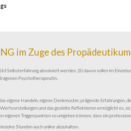
ngs
 im Zuge des Propädeutikums 
 Selbsterfahrung absolviert werden. 20 davon sollen im Einzelsett
etragenen PsychotherapeutIn.
das eigene Handeln, eigene Denkmuster, prägende Erfahrungen, die 
Wertvorstellungen und das gezielte Reflektieren ermöglicht es, si
en eigenen Tr
i
ggerpunkten so umgehen können, dass ein professionel
inzelne Stunden auch online abzuhalten.